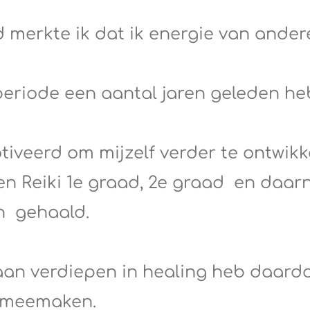
jd merkte ik dat ik energie van and
periode een aantal jaren geleden he
otiveerd om mijzelf verder te ontwi
en Reiki 1e graad, 2e graad en daarn
n gehaald.
aan verdiepen in healing heb daardo
 meemaken.