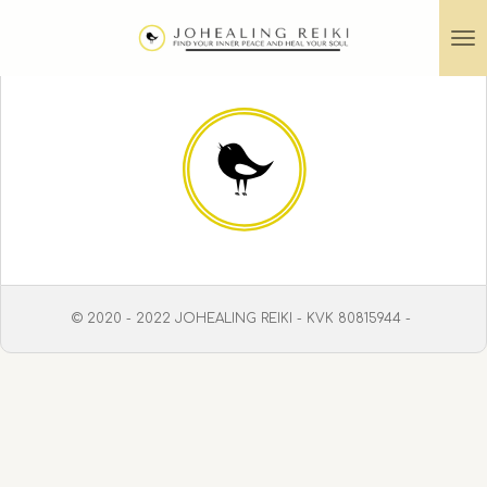
Ga
direct
naar
de
hoofdinhoud
© 2020 - 2022 JOHEALING REIKI - KVK 80815944 -